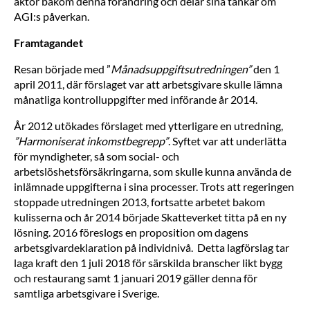
aktör bakom denna förändring och delar sina tankar om
AGI:s påverkan.
Framtagandet
Resan började med ”
Månadsuppgiftsutredningen”
den 1
april 2011, där förslaget var att arbetsgivare skulle lämna
månatliga kontrolluppgifter med införande år 2014.
År 2012 utökades förslaget med ytterligare en utredning,
”Harmoniserat inkomstbegrepp”
. Syftet var att underlätta
för myndigheter, så som social- och
arbetslöshetsförsäkringarna, som skulle kunna använda de
inlämnade uppgifterna i sina processer. Trots att regeringen
stoppade utredningen 2013, fortsatte arbetet bakom
kulisserna och år 2014 började Skatteverket titta på en ny
lösning. 2016 föreslogs en proposition om dagens
arbetsgivardeklaration på individnivå. Detta lagförslag tar
laga kraft den 1 juli 2018 för särskilda branscher likt bygg
och restaurang samt 1 januari 2019 gäller denna för
samtliga arbetsgivare i Sverige.